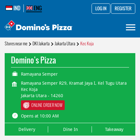
IND
ENG
LOG IN
REGISTER
Stores near me
DKI Jakarta
Jakarta Utara
Kec Koja
Domino's Pizza
Ramayana Semper
Ramayana Semper R29, Kramat Jaya I, Kel Tugu Utara
Kec Koja
Jakarta Utara
-
14260
ONLINE ORDER NOW
Opens at 10:00 AM
Delivery
Dine In
Takeaway