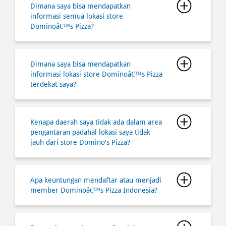
Dimana saya bisa mendapatkan
informasi lokasi store Dominoâ€™s Pizza
terdekat saya?
Kenapa daerah saya tidak ada dalam area
pengantaran padahal lokasi saya tidak
jauh dari store Domino's Pizza?
Apa keuntungan mendaftar atau menjadi
member Dominoâ€™s Pizza Indonesia?
Berapa lama waktu yang diperlukan
untuk pesan melalui ambil di tempat
(Takeaway/ Carryout) agar saat saya
datang Pizza dalam kondisi hangat?