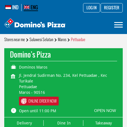
IND
ENG
LOG IN
REGISTER
Stores near me
Sulawesi Selatan
Maros
Pettuadae
Domino's Pizza
Dominos Maros
Jl. Jendral Sudirman No. 234, Kel Pettuadae , Kec
Turikale
Pettuadae
Maros
-
90516
ONLINE ORDER NOW
OPEN NOW
Open until 11:00 PM
Delivery
Dine In
Takeaway