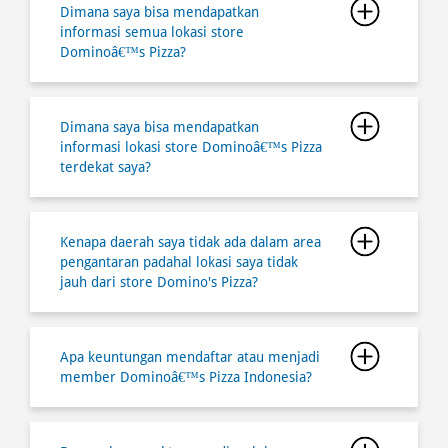
Dimana saya bisa mendapatkan
informasi lokasi store Dominoâ€™s Pizza
terdekat saya?
Kenapa daerah saya tidak ada dalam area
pengantaran padahal lokasi saya tidak
jauh dari store Domino's Pizza?
Apa keuntungan mendaftar atau menjadi
member Dominoâ€™s Pizza Indonesia?
Berapa lama waktu yang diperlukan
untuk pesan melalui ambil di tempat
(Takeaway/ Carryout) agar saat saya
datang Pizza dalam kondisi hangat?