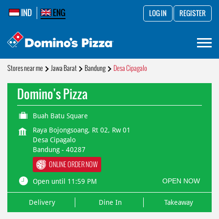
IND
ENG
LOG IN
REGISTER
Stores near me
Jawa Barat
Bandung
Desa Cipagalo
Domino's Pizza
Buah Batu Square
Raya Bojongsoang, Rt 02, Rw 01
Desa Cipagalo
Bandung
-
40287
ONLINE ORDER NOW
OPEN NOW
Open until 11:59 PM
Delivery
Dine In
Takeaway