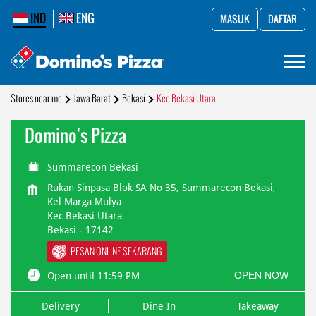
IND
ENG
MASUK
DAFTAR
Stores near me
Jawa Barat
Bekasi
Kec Bekasi Utara
Domino's Pizza
Summarecon Bekasi
Rukan Sinpasa Blok SA No 35, Summarecon Bekasi,
Kel Marga Mulya
Kec Bekasi Utara
Bekasi
-
17142
PESAN ONLINE SEKARANG
OPEN NOW
Open until 11:59 PM
Delivery
Dine In
Takeaway