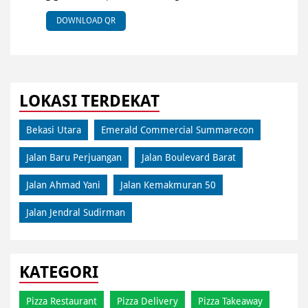
DOWNLOAD QR
LOKASI TERDEKAT
Bekasi Utara
Emerald Commercial Summarecon
Jalan Baru Perjuangan
Jalan Boulevard Barat
Jalan Ahmad Yani
Jalan Kemakmuran 50
Jalan Jendral Sudirman
KATEGORI
Pizza Restaurant
Pizza Delivery
Pizza Takeaway