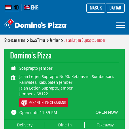
IND
ENG
MASUK
DAFTAR
Stores near me
Jawa Timur
Jember
Jalan Letjen Suprapto,Jember
Domino's Pizza
Soeprapto Jember
Jalan Letjen Suprapto No90, Kebonsari, Sumbersari,
Kaliwates, Kabupaten Jember
Jalan Letjen Suprapto,Jember
Jember
-
68122
PESAN ONLINE SEKARANG
OPEN NOW
Open until 11:59 PM
Delivery
Dine In
Takeaway