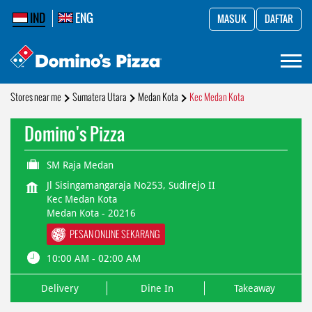
IND
ENG
MASUK
DAFTAR
Stores near me
Sumatera Utara
Medan Kota
Kec Medan Kota
Domino's Pizza
SM Raja Medan
Jl Sisingamangaraja No253, Sudirejo II
Kec Medan Kota
Medan Kota
-
20216
PESAN ONLINE SEKARANG
10:00 AM - 02:00 AM
Delivery
Dine In
Takeaway