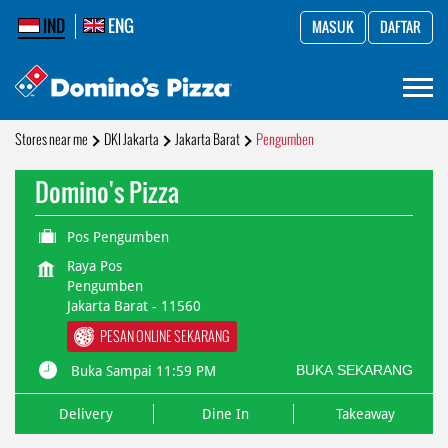
IND
ENG
MASUK
DAFTAR
Stores near me
DKI Jakarta
Jakarta Barat
Pengumben
Domino's Pizza
Pos Pengumben
Raya Pos
Pengumben
Jakarta Barat
-
11560
PESAN ONLINE SEKARANG
BUKA SEKARANG
Buka Sampai 11:59 PM
Delivery
Dine In
Takeaway