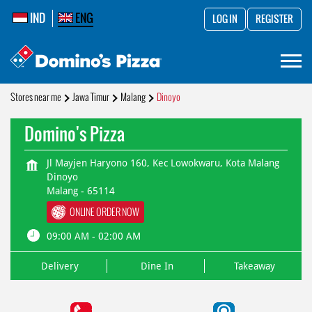
IND
ENG
LOG IN
REGISTER
Stores near me
Jawa Timur
Malang
Dinoyo
Domino's Pizza
Jl Mayjen Haryono 160, Kec Lowokwaru, Kota Malang
Dinoyo
Malang
-
65114
ONLINE ORDER NOW
09:00 AM - 02:00 AM
Delivery
Dine In
Takeaway