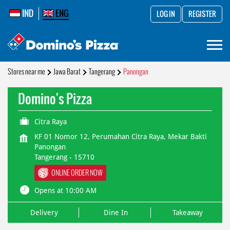
IND
ENG
LOG IN
REGISTER
Stores near me
Jawa Barat
Tangerang
Panongan
Domino's Pizza
Citra Raya
KF 01 Nomor 12, Perumahan Citra Raya, Mekar Bakti
Panongan
Tangerang
-
15710
ONLINE ORDER NOW
Opens at 10:00 AM
Delivery
Dine In
Takeaway