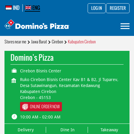
IND
ENG
LOG IN
REGISTER
Stores near me
Jawa Barat
Cirebon
Kabupaten Cirebon
Domino's Pizza
Cirebon Bisnis Center
Ruko Cirebon Bisnis Center Kav B1 & B2, Jl Tuparev,
Desa Sutawinangun, Kecamatan Kedawung
Kabupaten Cirebon
Cirebon
-
45153
ONLINE ORDER NOW
10:00 AM - 02:00 AM
Delivery
Dine In
Takeaway