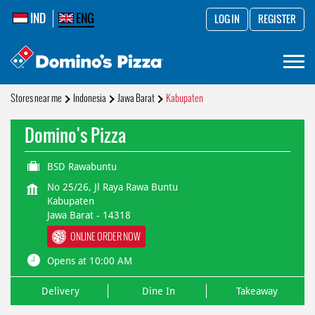
IND
ENG
LOG IN
REGISTER
Stores near me
Indonesia
Jawa Barat
Kabupaten
Domino's Pizza
BSD Rawabuntu
No 25/26, Jl Raya Rawa Buntu
Kabupaten
Jawa Barat
-
14318
ONLINE ORDER NOW
Opens at 10:00 AM
Delivery
Dine In
Takeaway