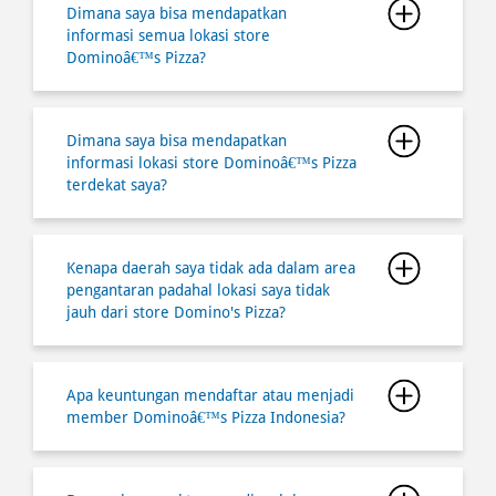
Dimana saya bisa mendapatkan
informasi lokasi store Dominoâ€™s Pizza
terdekat saya?
Kenapa daerah saya tidak ada dalam area
pengantaran padahal lokasi saya tidak
jauh dari store Domino's Pizza?
Apa keuntungan mendaftar atau menjadi
member Dominoâ€™s Pizza Indonesia?
Berapa lama waktu yang diperlukan
untuk pesan melalui ambil di tempat
(Takeaway/ Carryout) agar saat saya
datang Pizza dalam kondisi hangat?