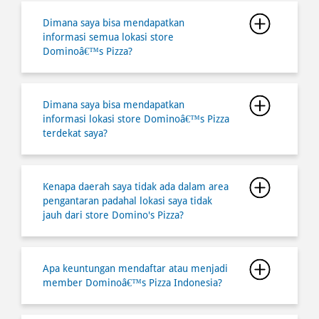
Dimana saya bisa mendapatkan
informasi lokasi store Dominoâ€™s Pizza
terdekat saya?
Kenapa daerah saya tidak ada dalam area
pengantaran padahal lokasi saya tidak
jauh dari store Domino's Pizza?
Apa keuntungan mendaftar atau menjadi
member Dominoâ€™s Pizza Indonesia?
Berapa lama waktu yang diperlukan
untuk pesan melalui ambil di tempat
(Takeaway/ Carryout) agar saat saya
datang Pizza dalam kondisi hangat?