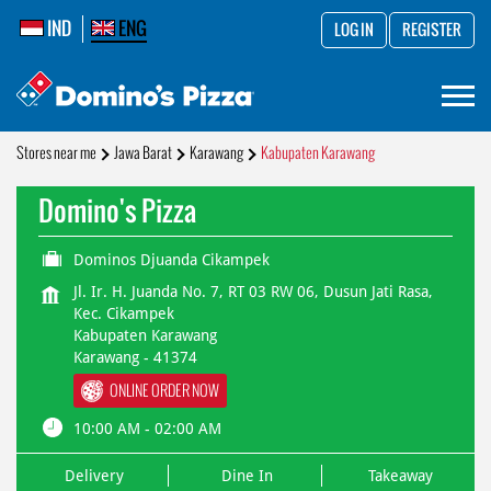
IND
ENG
LOG IN
REGISTER
Stores near me
Jawa Barat
Karawang
Kabupaten Karawang
Domino's Pizza
Dominos Djuanda Cikampek
Jl. Ir. H. Juanda No. 7, RT 03 RW 06, Dusun Jati Rasa,
Kec. Cikampek
Kabupaten Karawang
Karawang
-
41374
ONLINE ORDER NOW
10:00 AM - 02:00 AM
Delivery
Dine In
Takeaway